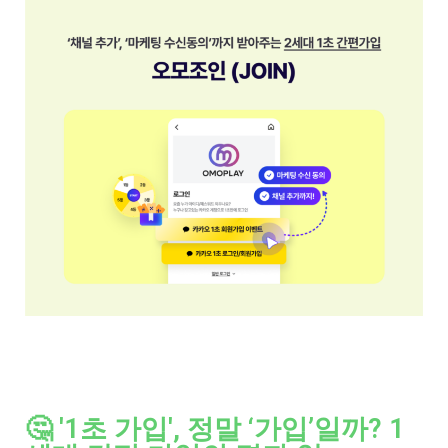
🤔 '1초 가입', 정말 ‘가입’일까? 1