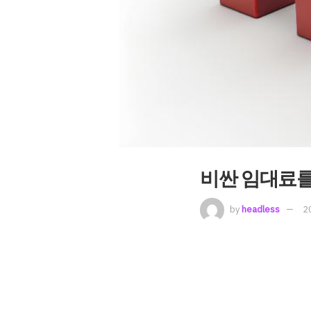
비싼 임대료를
by
headless
2